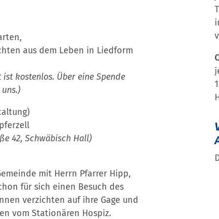
T
v
arten,
ichten aus dem Leben in Liedform
j
 ist kostenlos. Über eine Spende
1
 uns.)
H
taltung)
pferzell
ße 42, Schwäbisch Hall)
D
emeinde mit Herrn Pfarrer Hipp,
chon für sich einen Besuch des
innen verzichten auf ihre Gage und
en vom Stationären Hospiz.